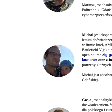
Mariusz jest abso
Politechniki Gdańsk
cyberbezpieczeńs
Michał
jest eksper
letnim doświadcze
w firmie Intel, A
Battlefield V jako 
open-source
zig-
launcher
oraz
z-b
potrzeby złożnych 
Michał jest absol
Gdańskiej.
Gosia
jest anality
doświadczeniem. W
dla polskiego i eu