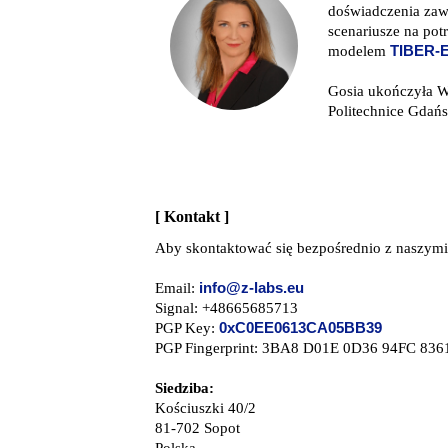
doświadczenia zaw
scenariusze na pot
modelem
TIBER-
Gosia ukończyła W
Politechnice Gdańs
[ Kontakt ]
Aby skontaktować się bezpośrednio z naszymi 
Email:
info@z-labs.eu
Signal: +48665685713
PGP Key:
0xC0EE0613CA05BB39
PGP Fingerprint: 3BA8 D01E 0D36 94FC 83
Siedziba:
Kościuszki 40/2
81-702 Sopot
Polska